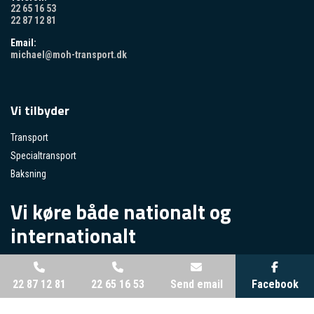
22 65 16 53
22 87 12 81
Email:
michael@moh-transport.dk
Vi tilbyder
Transport
Specialtransport
Baksning
Vi køre både nationalt og
internationalt
22 87 12 81
22 65 16 53
Send email
Facebook
Copyright © 2026 - MOH Transport ApS
, CVR 37993433 |
Cookiepolitik